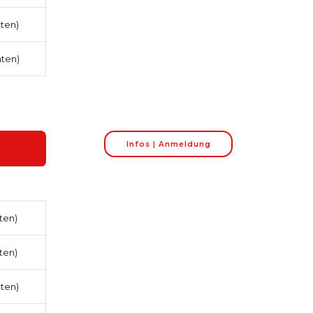
aten)
aten)
Infos | Anmeldung
ten)
ten)
aten)