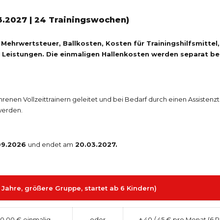
3.2027 | 24 Trainingswochen)
r, Mehrwertsteuer, Ballkosten, Kosten für Trainingshilfsmitte
 Leistungen. Die einmaligen Hallenkosten werden separat be
renen Vollzeittrainern geleitet und bei Bedarf durch einen Assistenzt
werden.
09.2026
und endet am
20.03.2027.
Jahre, größere Gruppe, startet ab 6 Kindern)
70,00 € einmalig
oder
± 40 / 45 € pro Monat (6 