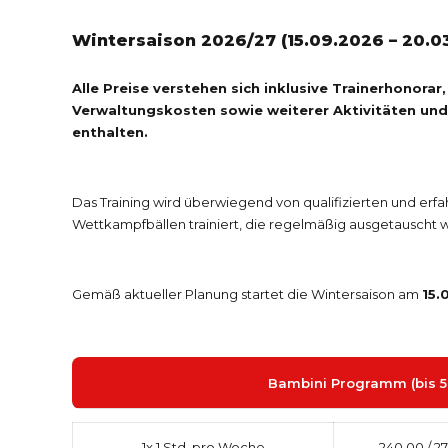
MATCH TRAINING
Wintersaison 2026/27 (15.09.2026 – 20.0
Alle Preise verstehen sich inklusive Trainerhonora
Verwaltungskosten sowie weiterer Aktivitäten und
enthalten.
Das Training wird überwiegend von qualifizierten und erfah
Wettkampfbällen trainiert, die regelmäßig ausgetauscht 
Gemäß aktueller Planung startet die Wintersaison am
15.
Bambini Programm (bis 5 
1x 1 Std. pro Woche
240,00 / 2