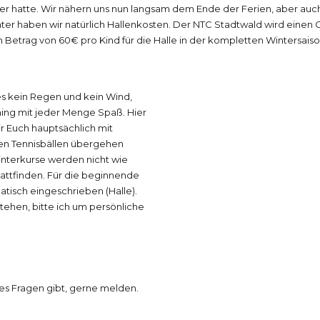
der hatte. Wir nähern uns nun langsam dem Ende der Ferien, aber au
nter haben wir natürlich Hallenkosten. Der NTC Stadtwald wird eine
n Betrag von 60€ pro Kind für die Halle in der kompletten Wintersaiso
 es kein Regen und kein Wind,
aining mit jeder Menge Spaß. Hier
ir Euch hauptsächlich mit
ten Tennisbällen übergehen
Winterkurse werden nicht wie
attfinden. Für die beginnende
matisch eingeschrieben (Halle).
tehen, bitte ich um persönliche
 es Fragen gibt, gerne melden.