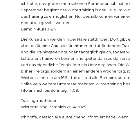
ich hoffe, dass jeder einen schönen Sommerurlaub hat o
MATCH TRAINING
September beginnt das Wintertraining in der Halle. Im Wi
das Training zu ermöglichen. Nur deshalb können wir eine
monatlich gezahlt werden.
Bambini-Kurs 3 & 4
Die Kurse 3 & 4 werden in der Halle stattfinden. Dort gibt
aber dafür eine Garantie für ein immer stattfindendes Tr
sind die Trainingsbedingungen tagtäglich gleich, sodass w
Luftballons trainieren können und später dann zu den ers
und das eigentliche Tennis über ein Netz beginnen. Die 
bisher Freitags, sondern an einem anderen Wochentag, st
Wintersaison, die am 16.9. startet, sind alle Bambinis auto
Sollte kein weiteres Interesse mehr am Wintertraining bes
Info an mich bis Sonntag, 14.08.
Trainingsmethoden
Wintertraining Bambinis 2024-2025
Ich hoffe, dass ich alle ausreichend informiert habe. Wenn