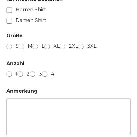
d
Herren Shirt
r
e
Damen Shirt
s
s
e
Größe
S
M
L
XL
2XL
3XL
Anzahl
1
2
3
4
Anmerkung