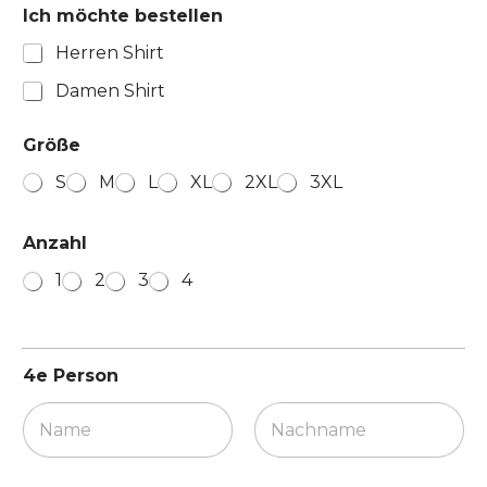
Ich möchte bestellen
Herren Shirt
Damen Shirt
Größe
S
M
L
XL
2XL
3XL
E
Anzahl
m
a
1
2
3
4
i
l
-
a
d
4e Person
r
e
s
s
Vorname
Nachname
e