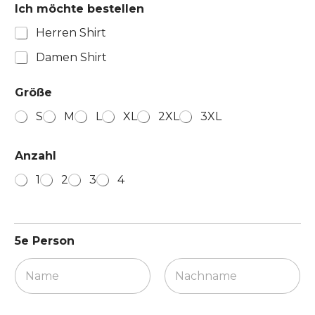
m
Ich möchte bestellen
ö
c
Herren Shirt
h
Damen Shirt
t
e
Größe
S
M
L
XL
2XL
3XL
Anzahl
1
2
3
4
5e Person
Vorname
Nachname