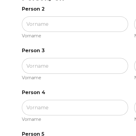
Person 2
Vorname
Person 3
Vorname
3
Person 4
4
P
e
r
s
Vorname
o
n
Person 5